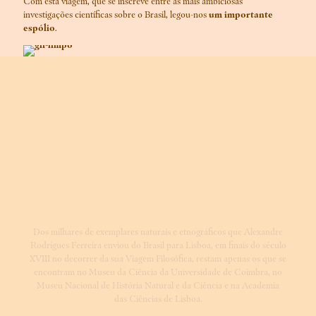
Com esta viagem, que se inscreve entre as mais ambiciosas
investigações científicas sobre o Brasil, legou-nos
um importante
espólio
.
Dos milhares de exemplares naturais e etnográficos que Alexandre
Rodrigues Ferreira enviou do Brasil para Lisboa, em finais do século
XVIII no decorrer da sua Viagem Filosófica, restam apenas os que se
encontram no Museu da Ciência da Universidade de Coimbra, no
Museu Nacional de História Natural e da Ciência e na Academia
das Ciências de Lisboa.