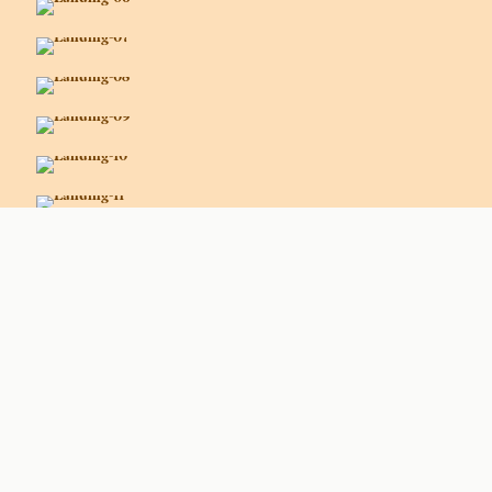
VOLTAR AO INÍCIO
Academia das Ciências de Lisboa
© 2020 – Todos os direitos
reservados
Com o apoio de:
– FACC | Siga-nos: